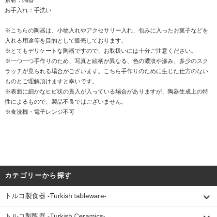
素材：陶器
お手入れ：手洗い
※こちらの陶器は、小物入れやアクセサリー入れ、包みに入ったお菓子などを
入れる用途等を目的として販売しております。
※とてもデリケートな陶器ですので、お取扱いには十分ご注意ください。
※一つ一つ手作りのため、写真と絵柄が異なる、色の濃淡や滲み、多少のスク
ラッチが見られる場合がございます。こちら手作りのために生じた仕方のない
ものとご理解頂けますと幸いです。
※表面に細かなヒビ状の貫入が入っている場合がありますが、陶器生成上の特
性によるもので、製品不良ではございません。
※食洗機・電子レンジ不可
カテゴリーから探す
トルコ製食器 -Turkish tableware-
トルコ製陶器 -Turkish Ceramics-