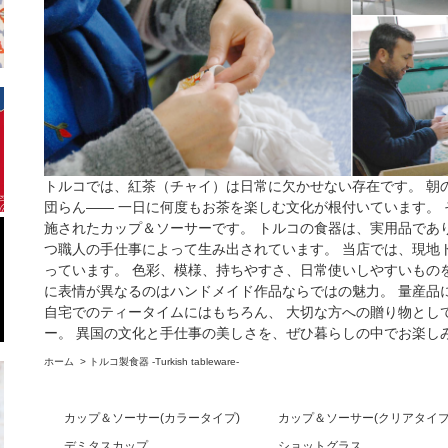
トルコでは、紅茶（チャイ）は日常に欠かせない存在です。 朝
団らん―― 一日に何度もお茶を楽しむ文化が根付いています。
施されたカップ＆ソーサーです。 トルコの食器は、実用品であ
つ職人の手仕事によって生み出されています。 当店では、現地
っています。 色彩、模様、持ちやすさ、日常使いしやすいもの
に表情が異なるのはハンドメイド作品ならではの魅力。 量産品
自宅でのティータイムにはもちろん、 大切な方への贈り物とし
ー。 異国の文化と手仕事の美しさを、ぜひ暮らしの中でお楽し
ホーム
>
トルコ製食器 -Turkish tableware-
カップ＆ソーサー(カラータイプ)
カップ＆ソーサー(クリアタイプ
デミタスカップ
ショットグラス