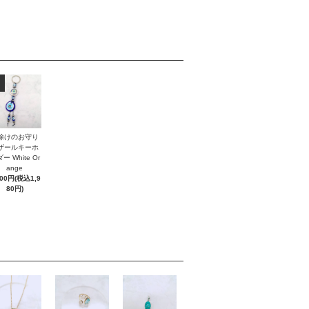
除けのお守り
ザールキーホ
ー White Or
ange
800円(税込1,9
80円)