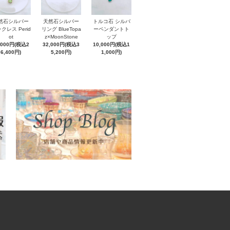
然石シルバー
天然石シルバー
トルコ石 シルバ
クレス Perid
リング BlueTopa
ーペンダントト
ot
z×MoonStone
ップ
,000円(税込2
32,000円(税込3
10,000円(税込1
6,400円)
5,200円)
1,000円)