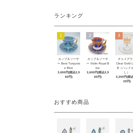
ランキング
1
2
3
カップ＆ソーサ
カップ＆ソーサ
チャイグラ
ー Best Turquois
ー Violin Royal B
Clear Gold 
e Blue
lue
B（ハンド
3,600円(税込3,9
3,600円(税込3,9
し）
60円)
60円)
3,200円(税込
20円)
おすすめ商品