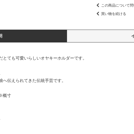
この商品について問
買い物を続ける
明
だとても可愛いらしいオヤキーホルダーです。
。
娘へ伝えられてきた伝統手芸です。
※概寸
。