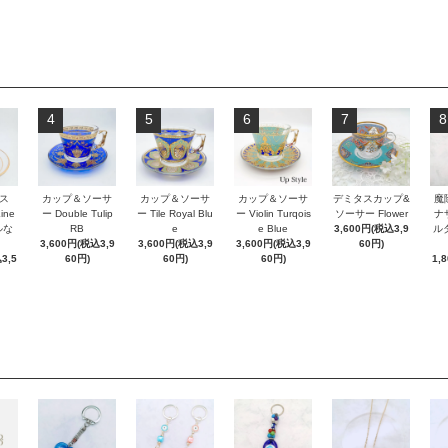
4
5
6
7
8
ス
カップ＆ソーサ
カップ＆ソーサ
カップ＆ソーサ
デミタスカップ&
魔
Line
ー Double Tulip
ー Tile Royal Blu
ー Violin Turqois
ソーサー Flower
ナ
ルな
RB
e
e Blue
3,600円(税込3,9
ルダ
3,600円(税込3,9
3,600円(税込3,9
3,600円(税込3,9
60円)
3,5
60円)
60円)
60円)
1,