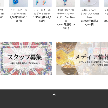
アス
ナザールキーホ
ナザールキーホ
魔除けのお守り
天然石シルバー
天
 TB
ルダー Heart
ルダー Balloon
ナザールキーホ
ネックレス Amet
ネッ
税込1
1,000円(税込1,1
1,500円(税込1,6
ルダー Red Bea
hyst
00円)
50円)
ds
24,000円(税込2
24
1,800円(税込1,9
6,400円)
80円)