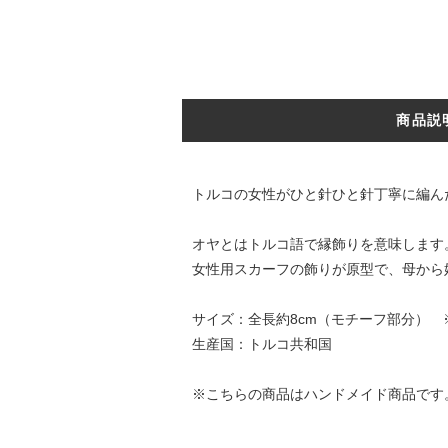
商品説
トルコの女性がひと針ひと針丁寧に編ん
オヤとはトルコ語で縁飾りを意味します
女性用スカーフの飾りが原型で、母から
サイズ：全長約8cm（モチーフ部分） 
生産国：トルコ共和国
※こちらの商品はハンドメイド商品です