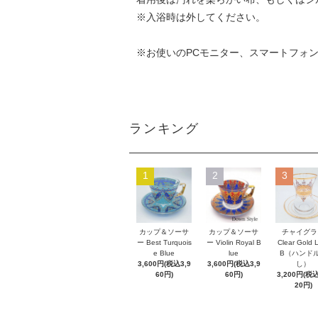
※入浴時は外してください。
※お使いのPCモニター、スマートフォ
ランキング
1
2
3
カップ＆ソーサ
カップ＆ソーサ
チャイグラ
ー Best Turquois
ー Violin Royal B
Clear Gold 
e Blue
lue
B（ハンド
3,600円(税込3,9
3,600円(税込3,9
し）
60円)
60円)
3,200円(税込
20円)