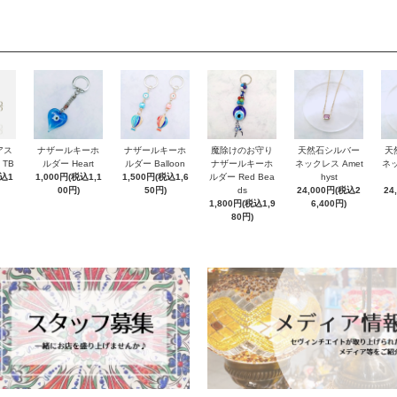
アス
ナザールキーホ
ナザールキーホ
魔除けのお守り
天然石シルバー
天
 TB
ルダー Heart
ルダー Balloon
ナザールキーホ
ネックレス Amet
ネッ
税込1
1,000円(税込1,1
1,500円(税込1,6
ルダー Red Bea
hyst
00円)
50円)
ds
24,000円(税込2
24
1,800円(税込1,9
6,400円)
80円)