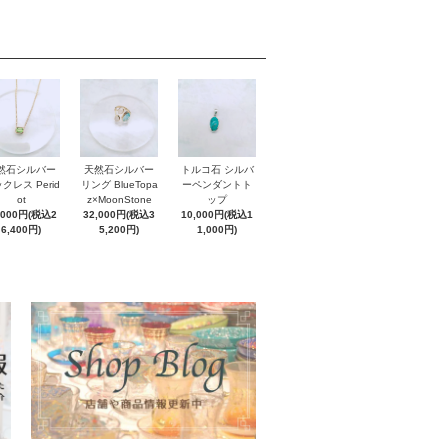
然石シルバー
天然石シルバー
トルコ石 シルバ
クレス Perid
リング BlueTopa
ーペンダントト
ot
z×MoonStone
ップ
,000円(税込2
32,000円(税込3
10,000円(税込1
6,400円)
5,200円)
1,000円)