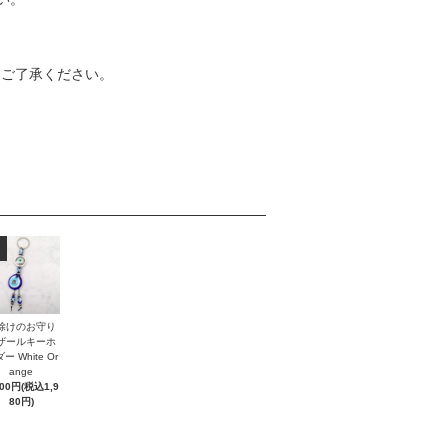
めご了承ください。
除けのお守り
ザールキーホ
ー White Or
ange
800円(税込1,9
80円)