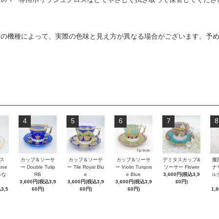
ンの機種によって、実際の色味と見え方が異なる場合がございます。予
4
5
6
7
8
ス
カップ＆ソーサ
カップ＆ソーサ
カップ＆ソーサ
デミタスカップ&
魔
Line
ー Double Tulip
ー Tile Royal Blu
ー Violin Turqois
ソーサー Flower
ナ
ルな
RB
e
e Blue
3,600円(税込3,9
ルダ
3,600円(税込3,9
3,600円(税込3,9
3,600円(税込3,9
60円)
3,5
60円)
60円)
60円)
1,