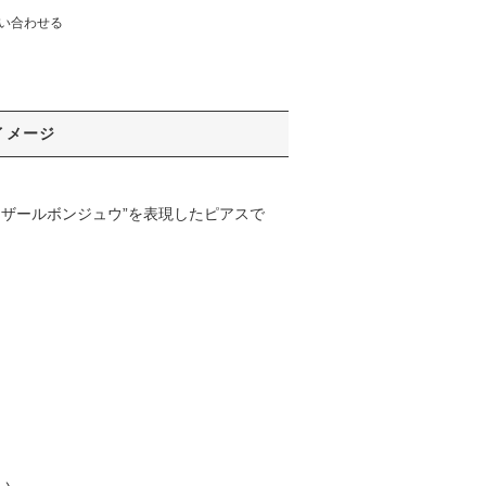
い合わせる
イメージ
ザールボンジュウ”を表現したピアスで
い。