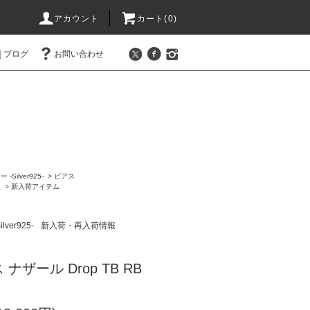
アカウント
カート(0)
ブログ
お問い合わせ
Silver925-
>
ピアス
報
>
新入荷アイテム
er925-
新入荷・再入荷情報
ザール Drop TB RB