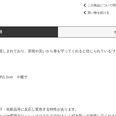
この商品について問
買い物を続ける
明
親しまれており、邪視や災いから身を守ってくれると信じられている”ナ
約1.1cm ※概寸
汗・化粧品等に反応し変色する特性があります。
ルバー専用ポリッシュクロスなどでやさしく拭き取って保管してくださ