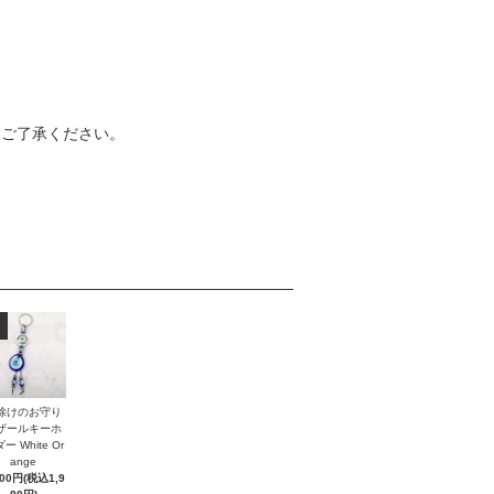
めご了承ください。
除けのお守り
ザールキーホ
ー White Or
ange
800円(税込1,9