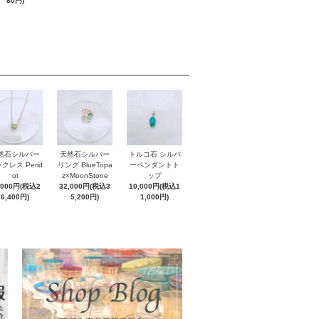
80円)
然石シルバー
天然石シルバー
トルコ石 シルバ
クレス Perid
リング BlueTopa
ーペンダントト
ot
z×MoonStone
ップ
,000円(税込2
32,000円(税込3
10,000円(税込1
6,400円)
5,200円)
1,000円)