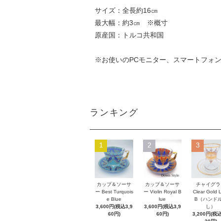
サイズ：全長約16㎝
最大幅：約3㎝ ※概寸
原産国：トルコ共和国
※お使いのPCモニター、スマートフォ
ランキング
1
2
3
カップ＆ソーサ
カップ＆ソーサ
チャイグラ
ー Best Turquois
ー Violin Royal B
Clear Gold 
e Blue
lue
B（ハンド
3,600円(税込3,9
3,600円(税込3,9
し）
60円)
60円)
3,200円(税込