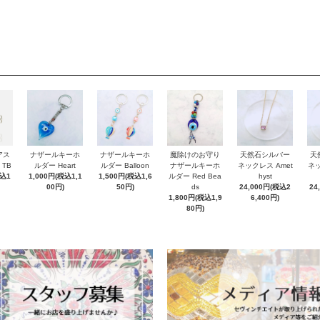
アス
ナザールキーホ
ナザールキーホ
魔除けのお守り
天然石シルバー
天
 TB
ルダー Heart
ルダー Balloon
ナザールキーホ
ネックレス Amet
ネッ
税込1
1,000円(税込1,1
1,500円(税込1,6
ルダー Red Bea
hyst
00円)
50円)
ds
24,000円(税込2
24
1,800円(税込1,9
6,400円)
80円)