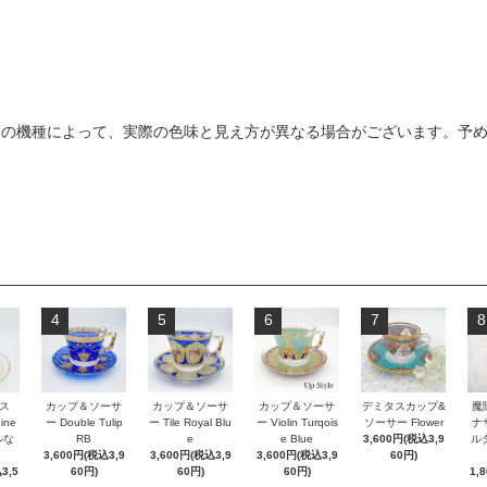
ンの機種によって、実際の色味と見え方が異なる場合がございます。予
4
5
6
7
8
ス
カップ＆ソーサ
カップ＆ソーサ
カップ＆ソーサ
デミタスカップ&
魔
Line
ー Double Tulip
ー Tile Royal Blu
ー Violin Turqois
ソーサー Flower
ナ
ルな
RB
e
e Blue
3,600円(税込3,9
ルダ
3,600円(税込3,9
3,600円(税込3,9
3,600円(税込3,9
60円)
3,5
60円)
60円)
60円)
1,