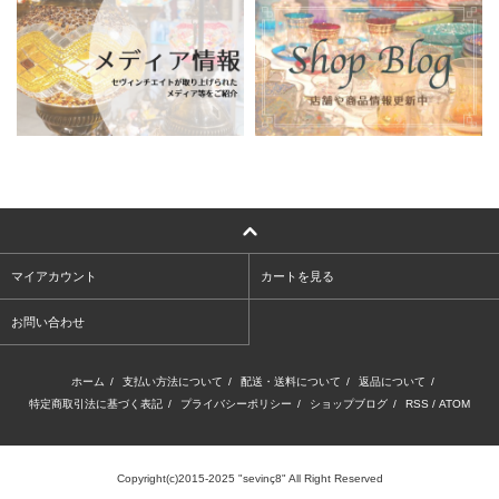
マイアカウント
カートを見る
お問い合わせ
ホーム
/
支払い方法について
/
配送・送料について
/
返品について
/
特定商取引法に基づく表記
/
プライバシーポリシー
/
ショップブログ
/
RSS
/
ATOM
Copyright(c)2015-2025 "sevinç8" All Right Reserved