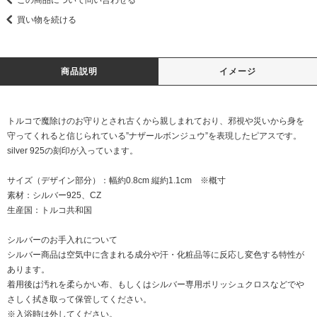
買い物を続ける
商品説明
イメージ
トルコで魔除けのお守りとされ古くから親しまれており、邪視や災いから身を
守ってくれると信じられている”ナザールボンジュウ”を表現したピアスです。
silver 925の刻印が入っています。
サイズ（デザイン部分）：幅約0.8cm 縦約1.1cm ※概寸
素材：シルバー925、CZ
生産国：トルコ共和国
シルバーのお手入れについて
シルバー商品は空気中に含まれる成分や汗・化粧品等に反応し変色する特性が
あります。
着用後は汚れを柔らかい布、もしくはシルバー専用ポリッシュクロスなどでや
さしく拭き取って保管してください。
※入浴時は外してください。