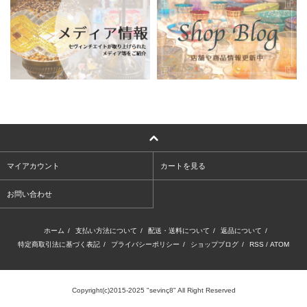
マイアカウント
カートを見る
お問い合わせ
ホーム
/
支払い方法について
/
配送・送料について
/
返品について
/
特定商取引法に基づく表記
/
プライバシーポリシー
/
ショップブログ
/
RSS
/
ATOM
Copyright(c)2015-2025 "sevinç8" All Right Reserved