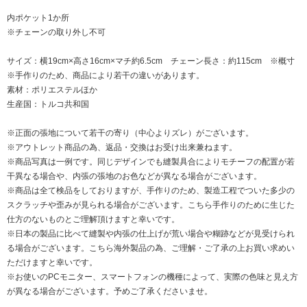
内ポケット1か所
※チェーンの取り外し不可
サイズ：横19cm×高さ16cm×マチ約6.5cm チェーン長さ：約115cm ※概寸
※手作りのため、商品により若干の違いがあります。
素材：ポリエステルほか
生産国：トルコ共和国
※正面の張地について若干の寄り（中心よりズレ）がございます。
※アウトレット商品の為、返品・交換はお受け出来兼ねます。
※商品写真は一例です。同じデザインでも縫製具合によりモチーフの配置が若
干異なる場合や、内張の張地のお色などが異なる場合がございます。
※商品は全て検品をしておりますが、手作りのため、製造工程でついた多少の
スクラッチや歪みが見られる場合がございます。こちら手作りのために生じた
仕方のないものとご理解頂けますと幸いです。
※日本の製品に比べて縫製や内張の仕上げが荒い場合や糊跡などが見受けられ
る場合がございます。こちら海外製品の為、ご理解・ご了承の上お買い求めい
ただけますと幸いです。
※お使いのPCモニター、スマートフォンの機種によって、実際の色味と見え方
が異なる場合がございます。予めご了承くださいませ。