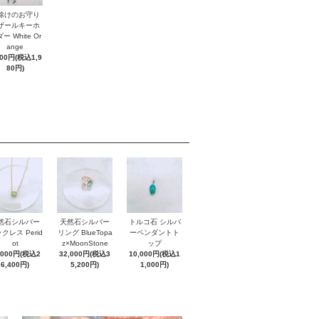
除けのお守り
ザールキーホ
ー White Or
ange
800円(税込1,9
80円)
然石シルバー
天然石シルバー
トルコ石 シルバ
クレス Perid
リング BlueTopa
ーペンダントト
ot
z×MoonStone
ップ
,000円(税込2
32,000円(税込3
10,000円(税込1
6,400円)
5,200円)
1,000円)