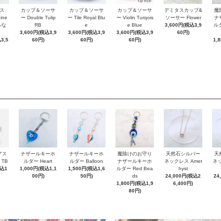
ス
カップ＆ソーサ
カップ＆ソーサ
カップ＆ソーサ
デミタスカップ&
魔
Line
ー Double Tulip
ー Tile Royal Blu
ー Violin Turqois
ソーサー Flower
ナ
ルな
RB
e
e Blue
3,600円(税込3,9
ルダ
3,600円(税込3,9
3,600円(税込3,9
3,600円(税込3,9
60円)
3,5
60円)
60円)
60円)
1,
アス
ナザールキーホ
ナザールキーホ
魔除けのお守り
天然石シルバー
天
 TB
ルダー Heart
ルダー Balloon
ナザールキーホ
ネックレス Amet
ネッ
税込1
1,000円(税込1,1
1,500円(税込1,6
ルダー Red Bea
hyst
00円)
50円)
ds
24,000円(税込2
24
1,800円(税込1,9
6,400円)
80円)