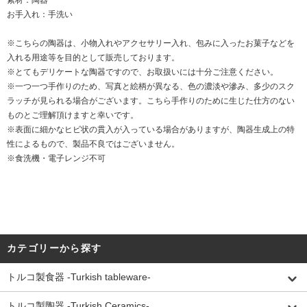
素材：陶器
お手入れ：手洗い
※こちらの陶器は、小物入れやアクセサリー入れ、包みに入ったお菓子などを
入れる用途等を目的として販売しております。
※とてもデリケートな陶器ですので、お取扱いには十分ご注意ください。
※一つ一つ手作りのため、写真と絵柄が異なる、色の濃淡や滲み、多少のスク
ラッチが見られる場合がございます。こちら手作りのために生じた仕方のない
ものとご理解頂けますと幸いです。
※表面に細かなヒビ状の貫入が入っている場合がありますが、陶器生成上の特
性によるもので、製品不良ではございません。
※食洗機・電子レンジ不可
カテゴリーから探す
トルコ製食器 -Turkish tableware-
トルコ製陶器 -Turkish Ceramics-