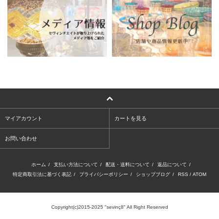
マイアカウント
カートを見る
お問い合わせ
ホーム
/
支払い方法について
/
配送・送料について
/
返品について
/
特定商取引法に基づく表記
/
プライバシーポリシー
/
ショップブログ
/
RSS
/
ATOM
Copyright(c)2015-2025 "sevinç8" All Right Reserved