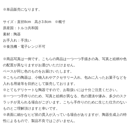
※単品販売になります。
サイズ：直径8cm 高さ3.8cm ※概寸
原産国：トルコ共和国
素材：陶器
お手入れ：手洗い
※食洗機・電子レンジ不可
※商品写真は一例です。こちらの商品は一つ一つ手描きの為、写真と絵柄や色
の配置が異なりますがお選びいただけません。
ベースが同じ色のものをお届けいたします。
※こちらの陶器は、小物入れやアクセサリー入れ、包みに入ったお菓子などを
入れる用途等を目的として販売しております。
※とてもデリケートな陶器ですので、お取扱いには十分ご注意ください。
※一つ一つ手作りのため、写真と絵柄が異なる、色の濃淡や滲み、多少のスク
ラッチが見られる場合がございます。こちら手作りのために生じた仕方のない
ものとご理解頂けますと幸いです。
※表面に細かなヒビ状の貫入が入っている場合がありますが、陶器生成上の特
性によるもので、製品不良ではございません。