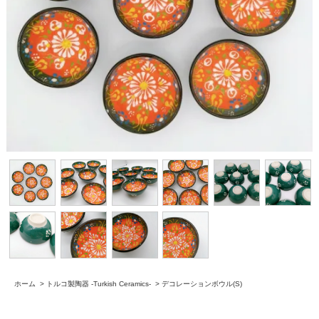
ホーム
>
トルコ製陶器 -Turkish Ceramics-
>
デコレーションボウル(S)