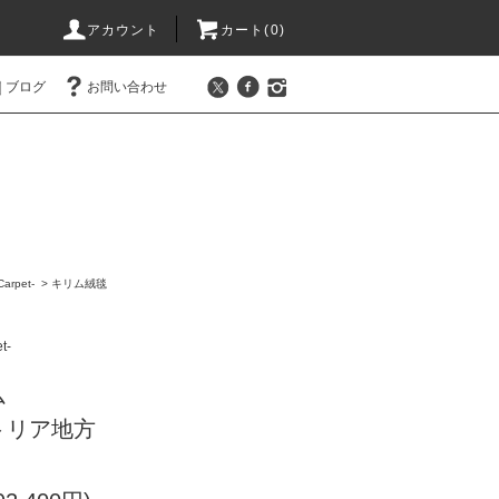
アカウント
カート(0)
ブログ
お問い合わせ
rpet-
>
キリム絨毯
t-
ム
トリア地方