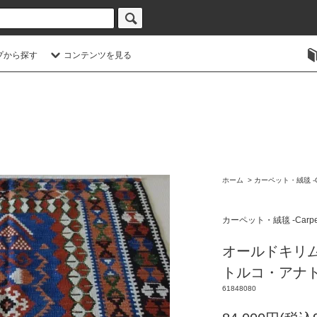
プから探す
コンテンツを見る
ホーム
>
カーペット・絨毯 -Ca
カーペット・絨毯 -Carpe
オールドキリ
トルコ・アナ
61848080