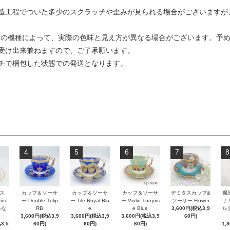
造工程でついた多少のスクラッチや歪みが見られる場合がございますが
ンの機種によって、実際の色味と見え方が異なる場合がございます。予
受け出来兼ねますので、ご了承願います。
チで梱包した状態での発送となります。
4
5
6
7
8
ス
カップ＆ソーサ
カップ＆ソーサ
カップ＆ソーサ
デミタスカップ&
魔
Line
ー Double Tulip
ー Tile Royal Blu
ー Violin Turqois
ソーサー Flower
ナ
ルな
RB
e
e Blue
3,600円(税込3,9
ルダ
3,600円(税込3,9
3,600円(税込3,9
3,600円(税込3,9
60円)
3,5
60円)
60円)
60円)
1,