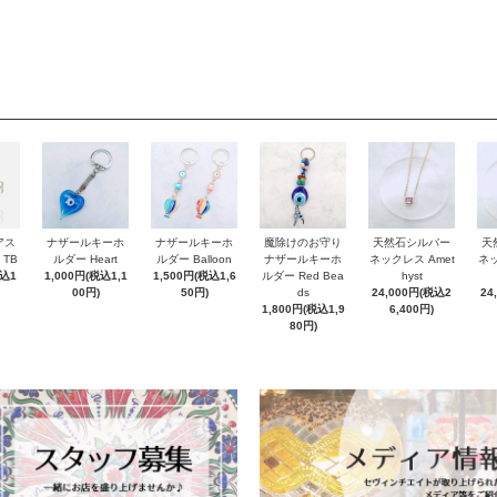
アス
ナザールキーホ
ナザールキーホ
魔除けのお守り
天然石シルバー
天
 TB
ルダー Heart
ルダー Balloon
ナザールキーホ
ネックレス Amet
ネッ
税込1
1,000円(税込1,1
1,500円(税込1,6
ルダー Red Bea
hyst
00円)
50円)
ds
24,000円(税込2
24
1,800円(税込1,9
6,400円)
80円)