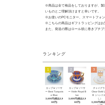
※商品は全て検品をしておりますが、製
いものとご理解頂けますと幸いです。
※お使いのPCモニター、スマートフォ
※こちらの商品はギフトラッピングはお
また、発送の際はロール状に巻きプチプ
ランキング
1
2
3
カップ＆ソーサ
カップ＆ソーサ
チャイグラ
ー Best Turquois
ー Violin Royal B
Clear Gold 
e Blue
lue
B（ハンド
3,600円(税込3,9
3,600円(税込3,9
し）
60円)
60円)
3,200円(税込