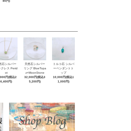
80円)
然石シルバー
天然石シルバー
トルコ石 シルバ
クレス Perid
リング BlueTopa
ーペンダントト
ot
z×MoonStone
ップ
,000円(税込2
32,000円(税込3
10,000円(税込1
6,400円)
5,200円)
1,000円)